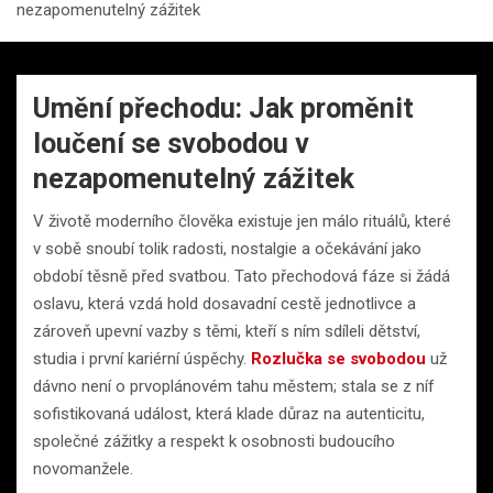
nezapomenutelný zážitek
Umění přechodu: Jak proměnit
loučení se svobodou v
nezapomenutelný zážitek
V životě moderního člověka existuje jen málo rituálů, které
v sobě snoubí tolik radosti, nostalgie a očekávání jako
období těsně před svatbou. Tato přechodová fáze si žádá
oslavu, která vzdá hold dosavadní cestě jednotlivce a
zároveň upevní vazby s těmi, kteří s ním sdíleli dětství,
studia i první kariérní úspěchy.
Rozlučka se svobodou
už
dávno není o prvoplánovém tahu městem; stala se z níf
sofistikovaná událost, která klade důraz na autenticitu,
společné zážitky a respekt k osobnosti budoucího
novomanžele.