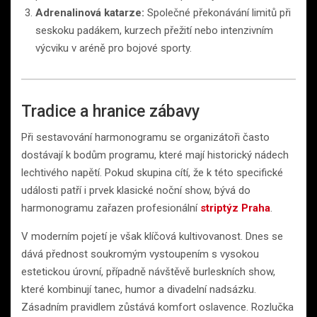
Adrenalinová katarze:
Společné překonávání limitů při
seskoku padákem, kurzech přežití nebo intenzivním
výcviku v aréně pro bojové sporty.
Tradice a hranice zábavy
Při sestavování harmonogramu se organizátoři často
dostávají k bodům programu, které mají historický nádech
lechtivého napětí. Pokud skupina cítí, že k této specifické
události patří i prvek klasické noční show, bývá do
harmonogramu zařazen profesionální
striptýz Praha
.
V moderním pojetí je však klíčová kultivovanost. Dnes se
dává přednost soukromým vystoupením s vysokou
estetickou úrovní, případně návštěvě burleskních show,
které kombinují tanec, humor a divadelní nadsázku.
Zásadním pravidlem zůstává komfort oslavence. Rozlučka