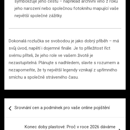
symbolizuje jeho cestu – například archivní víno z roku
jeho narození nebo společnou fotoknihu mapující vaše
největší společné zážitky.
Dokonalá rozlučka se svobodou je jako dobrý příběh – má
svůj úvod, napětí i dojemné finále. Je to příležitost říct
svému příteli, že jeho role ve vašem životě je
nezastupitelná. Plánujte s nadhledem, slavte s rozumem a
nezapomeňte, že ty největší legendy vznikají z upřímného
smíchu a společně stráveného času.
Navigace
Srovnání cen a podmínek pro vaše online pojištění
pro
příspěvek
Konec doby plastové: Proč v roce 2026 dáváme