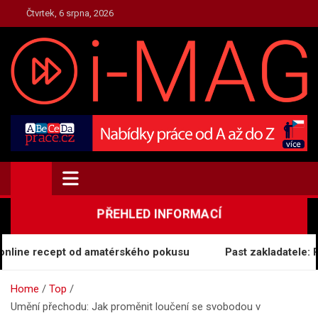
Skip
Čtvrtek, 6 srpna, 2026
to
content
TOP.I-MAG.CZ
Magazín Zpravodajství
PŘEHLED INFORMACÍ
nline recept od amatérského pokusu
Past zakladatele: Pr
Home
Top
Umění přechodu: Jak proměnit loučení se svobodou v