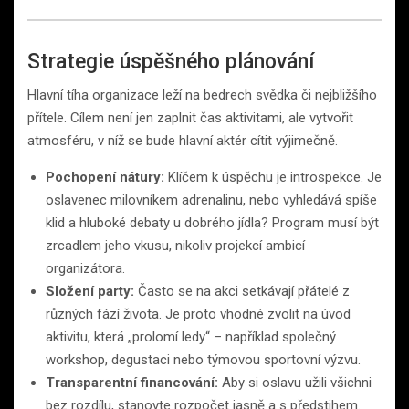
Strategie úspěšného plánování
Hlavní tíha organizace leží na bedrech svědka či nejbližšího
přítele. Cílem není jen zaplnit čas aktivitami, ale vytvořit
atmosféru, v níž se bude hlavní aktér cítit výjimečně.
Pochopení nátury:
Klíčem k úspěchu je introspekce. Je
oslavenec milovníkem adrenalinu, nebo vyhledává spíše
klid a hluboké debaty u dobrého jídla? Program musí být
zrcadlem jeho vkusu, nikoliv projekcí ambicí
organizátora.
Složení party:
Často se na akci setkávají přátelé z
různých fází života. Je proto vhodné zvolit na úvod
aktivitu, která „prolomí ledy“ – například společný
workshop, degustaci nebo týmovou sportovní výzvu.
Transparentní financování:
Aby si oslavu užili všichni
bez rozdílu, stanovte rozpočet jasně a s předstihem.