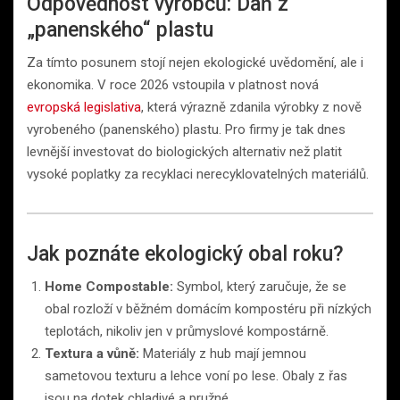
Odpovědnost výrobců: Daň z
„panenského“ plastu
Za tímto posunem stojí nejen ekologické uvědomění, ale i
ekonomika. V roce 2026 vstoupila v platnost nová
evropská legislativa
, která výrazně zdanila výrobky z nově
vyrobeného (panenského) plastu. Pro firmy je tak dnes
levnější investovat do biologických alternativ než platit
vysoké poplatky za recyklaci nerecyklovatelných materiálů.
Jak poznáte ekologický obal roku?
Home Compostable:
Symbol, který zaručuje, že se
obal rozloží v běžném domácím kompostéru při nízkých
teplotách, nikoliv jen v průmyslové kompostárně.
Textura a vůně:
Materiály z hub mají jemnou
sametovou texturu a lehce voní po lese. Obaly z řas
jsou na dotek chladivé a pružné.