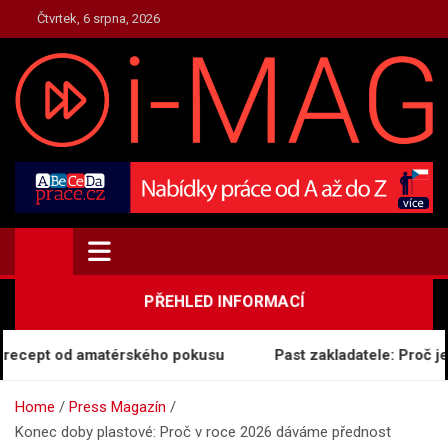
Skip
Čtvrtek, 6 srpna, 2026
to
content
TOP.I-MAG.CZ
Magazín Zpravodajství
PŘEHLED INFORMACÍ
recept od amatérského pokusu
Past zakladatele: Proč je 
Home
Press Magazín
Konec doby plastové: Proč v roce 2026 dáváme přednost