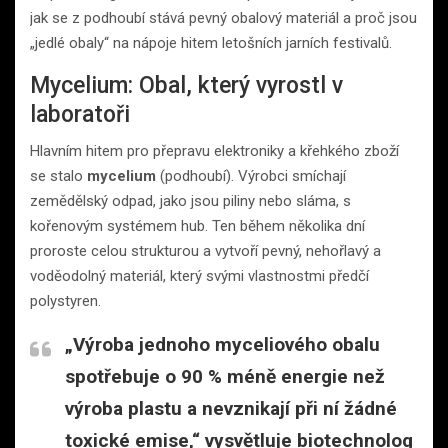
jak se z podhoubí stává pevný obalový materiál a proč jsou
„jedlé obaly“ na nápoje hitem letošních jarních festivalů.
Mycelium: Obal, který vyrostl v
laboratoři
Hlavním hitem pro přepravu elektroniky a křehkého zboží
se stalo
mycelium
(podhoubí). Výrobci smíchají
zemědělský odpad, jako jsou piliny nebo sláma, s
kořenovým systémem hub. Ten během několika dní
proroste celou strukturou a vytvoří pevný, nehořlavý a
voděodolný materiál, který svými vlastnostmi předčí
polystyren.
„Výroba jednoho myceliového obalu
spotřebuje o 90 % méně energie než
výroba plastu a nevznikají při ní žádné
toxické emise,“ vysvětluje biotechnolog