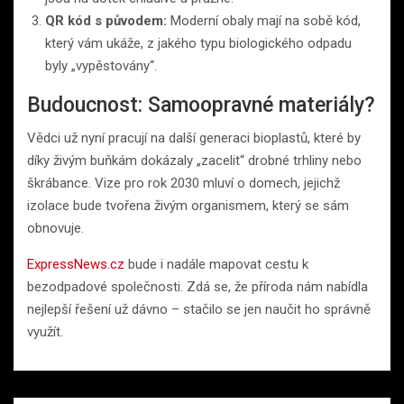
QR kód s původem:
Moderní obaly mají na sobě kód,
který vám ukáže, z jakého typu biologického odpadu
byly „vypěstovány“.
Budoucnost: Samoopravné materiály?
Vědci už nyní pracují na další generaci bioplastů, které by
díky živým buňkám dokázaly „zacelit“ drobné trhliny nebo
škrábance. Vize pro rok 2030 mluví o domech, jejichž
izolace bude tvořena živým organismem, který se sám
obnovuje.
ExpressNews.cz
bude i nadále mapovat cestu k
bezodpadové společnosti. Zdá se, že příroda nám nabídla
nejlepší řešení už dávno – stačilo se jen naučit ho správně
využít.