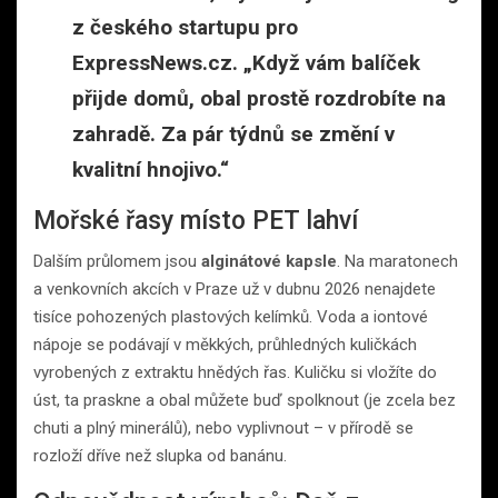
z českého startupu pro
ExpressNews.cz. „Když vám balíček
přijde domů, obal prostě rozdrobíte na
zahradě. Za pár týdnů se změní v
kvalitní hnojivo.“
Mořské řasy místo PET lahví
Dalším průlomem jsou
alginátové kapsle
. Na maratonech
a venkovních akcích v Praze už v dubnu 2026 nenajdete
tisíce pohozených plastových kelímků. Voda a iontové
nápoje se podávají v měkkých, průhledných kuličkách
vyrobených z extraktu hnědých řas. Kuličku si vložíte do
úst, ta praskne a obal můžete buď spolknout (je zcela bez
chuti a plný minerálů), nebo vyplivnout – v přírodě se
rozloží dříve než slupka od banánu.