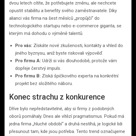
dvou letech cítíte, že potřebujete změnu, ale nechcete
opustit stabilitu a benefity svého zaměstnavatele. Díky
alianci vás firma na šest měsíců „propůjčí“ do
technologického startupu nebo e-commerce giganta, se
kterým má dohodu o výměně talentů.
Pro vás:
Získáte nové zkušenosti, kontakty a vhled do
jiného byznysu, aniž byste riskovali výpověď.
Pro firmu A:
Udrží si vás dlouhodobě, protože vám
dopřeje čerstvý impuls.
Pro firmu B:
Získá špičkového experta na konkrétní
projekt bez složitého náboru.
Konec strachu z konkurence
Dříve bylo nepředstavitelné, aby si firmy z podobných
oborů pomáhaly. Dnes ale vítězí pragmatismus. Pokud má
jedna firma „hluché období“ a druhá nestíhá, je logické lidi
přesunout tam, kde jsou potřeba. Tento trend označujeme