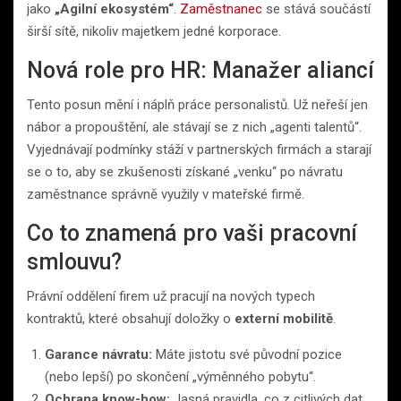
jako
„Agilní ekosystém“
.
Zaměstnanec
se stává součástí
širší sítě, nikoliv majetkem jedné korporace.
Nová role pro HR: Manažer aliancí
Tento posun mění i náplň práce personalistů. Už neřeší jen
nábor a propouštění, ale stávají se z nich „agenti talentů“.
Vyjednávají podmínky stáží v partnerských firmách a starají
se o to, aby se zkušenosti získané „venku“ po návratu
zaměstnance správně využily v mateřské firmě.
Co to znamená pro vaši pracovní
smlouvu?
Právní oddělení firem už pracují na nových typech
kontraktů, které obsahují doložky o
externí mobilitě
.
Garance návratu:
Máte jistotu své původní pozice
(nebo lepší) po skončení „výměnného pobytu“.
Ochrana know-how:
Jasná pravidla, co z citlivých dat