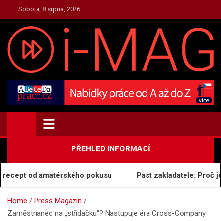
Skip
Sobota, 8 srpna, 2026
to
content
TOP.I-MAG.CZ
Magazín Zpravodajství
PŘEHLED INFORMACÍ
 recept od amatérského pokusu
Past zakladatele: Proč je 
Home
Press Magazín
Zaměstnanec na „střídačku“? Nastupuje éra Cross-Company