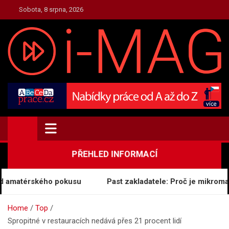
Skip
Sobota, 8 srpna, 2026
to
content
TOP.I-MAG.CZ
Magazín Zpravodajství
PŘEHLED INFORMACÍ
d amatérského pokusu
Past zakladatele: Proč je mikroman
Home
Top
Spropitné v restauracích nedává přes 21 procent lidí