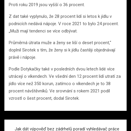
Proti roku 2019 jsou vyšší o 36 procent.
Z dat také vyplynulo, že 28 procent lidí si letos k jídlu v
podnicích nedává nápoje. V roce 2021 to bylo 24 procent.
„Muži mají tendenci se více odbývat.
Průměrná útrata muže a ženy se liší o deset procent,“
doplnil Sirotek s tím, že ženy si k jídlu častěji objednávají
právě i nápoje.
Podle Dotykačky také v posledních dvou letech lidé více
utrácejí o víkendech. Ve všední den 12 procent lidí utratí za
jídlo více než 350 korun, zatímco o víkendech je to 38
procent návštěvníků. Ve srovnání s rokem 2021 podíl
vzrostl o šest procent, dodal Sirotek.
Navigace
Jak dát výpověď bez zádrhelů poradí vyhledávač práce