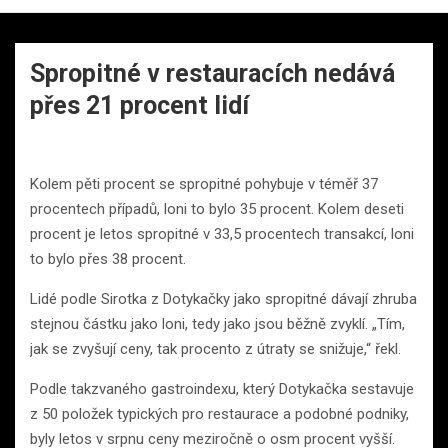
Spropitné v restauracích nedává
přes 21 procent lidí
Kolem pěti procent se spropitné pohybuje v téměř 37
procentech případů, loni to bylo 35 procent. Kolem deseti
procent je letos spropitné v 33,5 procentech transakcí, loni
to bylo přes 38 procent.
Lidé podle Sirotka z Dotykačky jako spropitné dávají zhruba
stejnou částku jako loni, tedy jako jsou běžně zvyklí. „Tím,
jak se zvyšují ceny, tak procento z útraty se snižuje,“ řekl.
Podle takzvaného gastroindexu, který Dotykačka sestavuje
z 50 položek typických pro restaurace a podobné podniky,
byly letos v srpnu ceny meziročně o osm procent vyšší.