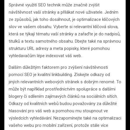
Správné využití SEO technik může značně zvýšit
návštěvnost vaší stránky a přilákat nové uživatele. Jedním
ze způsobů, jak toho dosáhnout, je optimalizace klíčových
slov ve vašem obsahu. Vyberte si relevantní klíčová slova,
která se týkají tématu vaší stránky a zařaďte je do nadpisů,
titulků a textu samotného obsahu. Dbejte také na správnou
strukturu URL adresy a meta popisky, které pomohou
vyhledavačům lépe indexovat váš web.
Dalším důležitým faktorem pro zvýšení návštěvnosti
pomocí SEO je kvalitní linkbuilding. Získejte odkazy od
jiných relevantních webových stránek s dobrým renomé. To
může být například prostřednictvím spolupráce s dalšími
blogery či sdílením zajímavých článků na sociálních sítích.
Odkazy od kvalitních webů budou považovány za důležité
hlasování pro váš web a pomohou mu stoupnout ve
výsledcích vyhledávání. Nezapomínejte také na optimalizaci
vašeho webu pro mobilní zařízení, protože stále více