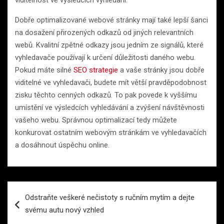
viditelnost ve výsledcích vyhledání.
Dobře optimalizované webové stránky mají také lepší šanci
na dosažení přirozených odkazů od jiných relevantních
webů. Kvalitní zpětné odkazy jsou jedním ze signálů, které
vyhledavače používají k určení důležitosti daného webu.
Pokud máte silné
SEO strategie
a vaše stránky jsou dobře
viditelné ve vyhledavači, budete mít větší pravděpodobnost
zisku těchto cenných odkazů. To pak povede k vyššímu
umístění ve výsledcích vyhledávání a zvýšení návštěvnosti
vašeho webu. Správnou optimalizací tedy můžete
konkurovat ostatním webovým stránkám ve vyhledavačích
a dosáhnout úspěchu online.
Navigace
Odstraňte veškeré nečistoty s ručním mytím a dejte
pro
svému autu nový vzhled
příspěvek