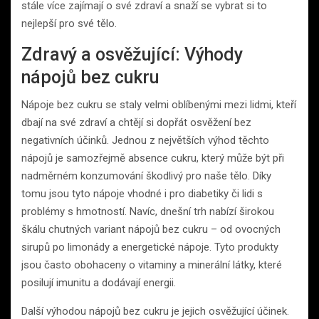
stále více zajímají o své zdraví a snaží se vybrat si to
nejlepší pro své tělo.
Zdravý a osvěžující: Výhody
nápojů bez cukru
Nápoje bez cukru se staly velmi oblíbenými mezi lidmi, kteří
dbají na své zdraví a chtějí si dopřát osvěžení bez
negativních účinků. Jednou z největších výhod těchto
nápojů je samozřejmě absence cukru, který může být při
nadměrném konzumování škodlivý pro naše tělo. Díky
tomu jsou tyto nápoje vhodné i pro diabetiky či lidi s
problémy s hmotností. Navíc, dnešní trh nabízí širokou
škálu chutných variant nápojů bez cukru – od ovocných
sirupů po limonády a energetické nápoje. Tyto produkty
jsou často obohaceny o vitaminy a minerální látky, které
posilují imunitu a dodávají energii.
Další výhodou nápojů bez cukru je jejich osvěžující účinek.