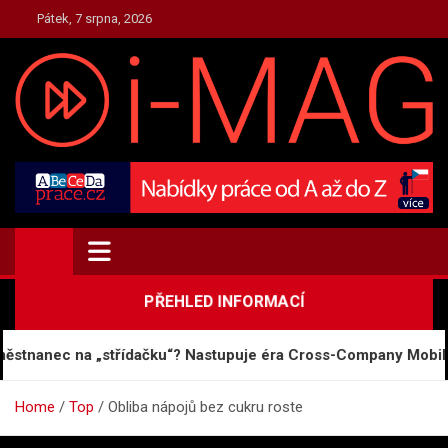
Skip
Pátek, 7 srpna, 2026
to
content
TOP.I-MAG.CZ
Magazín Zpravodajství
PŘEHLED INFORMACÍ
nanec na „střídačku“? Nastupuje éra Cross-Company Mobility
Home
Top
Obliba nápojů bez cukru roste