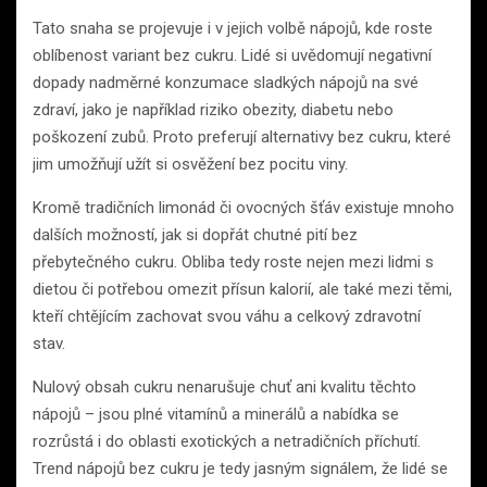
Tato snaha se projevuje i v jejich volbě nápojů, kde roste
oblíbenost variant bez cukru. Lidé si uvědomují negativní
dopady nadměrné konzumace sladkých nápojů na své
zdraví, jako je například riziko obezity, diabetu nebo
poškození zubů. Proto preferují alternativy bez cukru, které
jim umožňují užít si osvěžení bez pocitu viny.
Kromě tradičních limonád či ovocných šťáv existuje mnoho
dalších možností, jak si dopřát chutné pití bez
přebytečného cukru. Obliba tedy roste nejen mezi lidmi s
dietou či potřebou omezit přísun kalorií, ale také mezi těmi,
kteří chtějícím zachovat svou váhu a celkový zdravotní
stav.
Nulový obsah cukru nenarušuje chuť ani kvalitu těchto
nápojů – jsou plné vitamínů a minerálů a nabídka se
rozrůstá i do oblasti exotických a netradičních příchutí.
Trend nápojů bez cukru je tedy jasným signálem, že lidé se