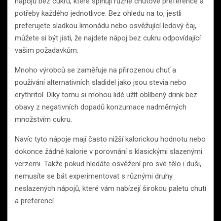
nápojů bez cukru, které splňují různé chutové preference a
potřeby každého jednotlivce. Bez ohledu na to, jestli
preferujete sladkou limonádu nebo osvěžující ledový čaj,
můžete si být jisti, že najdete nápoj bez cukru odpovídající
vašim požadavkům.
Mnoho výrobců se zaměřuje na přirozenou chuť a
používání alternativních sladidel jako jsou stevia nebo
erythritol. Díky tomu si mohou lidé užít oblíbený drink bez
obavy z negativních dopadů konzumace nadměrných
množstvím cukru.
Navíc tyto nápoje mají často nižší kalorickou hodnotu nebo
dokonce žádné kalorie v porovnání s klasickými slazenými
verzemi. Takže pokud hledáte osvěžení pro své tělo i duši,
nemusíte se bát experimentovat s různými druhy
neslazených nápojů, které vám nabízejí širokou paletu chutí
a preferencí.