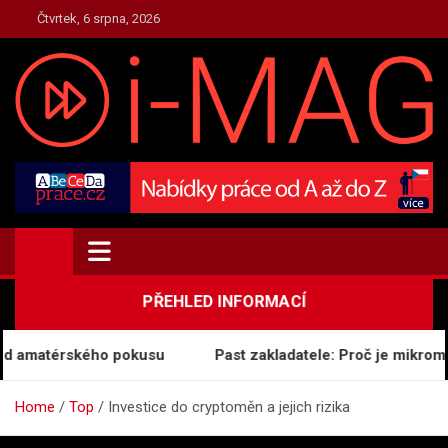
Skip
Čtvrtek, 6 srpna, 2026
to
content
TOP.I-MAG.CZ
Magazín Zpravodajství
PŘEHLED INFORMACÍ
d amatérského pokusu
Past zakladatele: Proč je mikroman
Home
Top
Investice do cryptoměn a jejich rizika