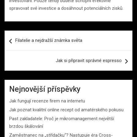
investování. Pouze tehdy budete schopni efektivně
spravovat své investice a dosáhnout potenciálních zisků.
Navigace
Filatelie a nejdražší známka světa
pro
příspěvek
Jak si připravit správné espresso
Nejnovější příspěvky
Jak fungují recenze firem na internetu
Jak poznat kvalitní online recept od amatérského pokusu
Past zakladatele: Proč je mikromanagement největší
brzdou škálování
Zaměstnanec na „střídačku“? Nastupuje éra Cross-