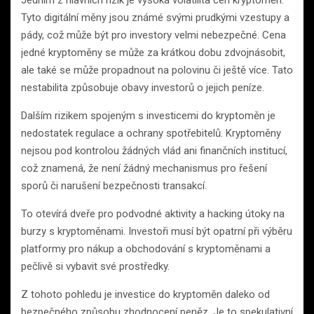
Jedním z hlavních rizik je vysoká volatilita cen kryptoměn.
Tyto digitální měny jsou známé svými prudkými vzestupy a
pády, což může být pro investory velmi nebezpečné. Cena
jedné kryptoměny se může za krátkou dobu zdvojnásobit,
ale také se může propadnout na polovinu či ještě více. Tato
nestabilita způsobuje obavy investorů o jejich peníze.
Dalším rizikem spojeným s investicemi do kryptoměn je
nedostatek regulace a ochrany spotřebitelů. Kryptoměny
nejsou pod kontrolou žádných vlád ani finančních institucí,
což znamená, že není žádný mechanismus pro řešení
sporů či narušení bezpečnosti transakcí.
To otevírá dveře pro podvodné aktivity a hacking útoky na
burzy s kryptoměnami. Investoři musí být opatrní při výběru
platformy pro nákup a obchodování s kryptoměnami a
pečlivě si vybavit své prostředky.
Z tohoto pohledu je investice do kryptoměn daleko od
bezpečného způsobu zhodnocení peněz. Je to spekulativní