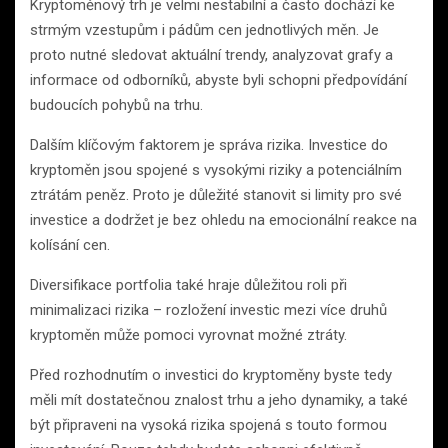
Kryptoměnový trh je velmi nestabilní a často dochází ke
strmým vzestupům i pádům cen jednotlivých měn. Je
proto nutné sledovat aktuální trendy, analyzovat grafy a
informace od odborníků, abyste byli schopni předpovídání
budoucích pohybů na trhu.
Dalším klíčovým faktorem je správa rizika. Investice do
kryptoměn jsou spojené s vysokými riziky a potenciálním
ztrátám peněz. Proto je důležité stanovit si limity pro své
investice a dodržet je bez ohledu na emocionální reakce na
kolísání cen.
Diversifikace portfolia také hraje důležitou roli při
minimalizaci rizika – rozložení investic mezi více druhů
kryptoměn může pomoci vyrovnat možné ztráty.
Před rozhodnutím o investici do kryptoměny byste tedy
měli mít dostatečnou znalost trhu a jeho dynamiky, a také
být připraveni na vysoká rizika spojená s touto formou